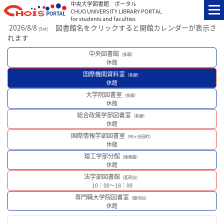
中央大学図書館 ポータル
CHUO UNIVERSITY LIBRARY PORTAL
for students and faculties
2026
8
8
図書館名をクリックすると開館カレンダーが表示さ
/
/
[
Sat
]
れます
中央図書館
（多摩）
休館
国際機関資料室
（多摩）
休館
大学院図書室
（多摩）
休館
総合政策学部図書室
（多摩）
休館
国際情報学部図書室
（市ヶ谷田町）
休館
理工学部分館
（後楽園）
休館
法学部図書館
（茗荷谷）
10：00～18：00
専門職大学院図書室
（駿河台）
休館