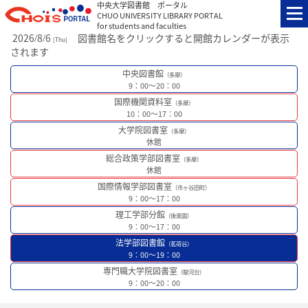
中央大学図書館 ポータル
CHUO UNIVERSITY LIBRARY PORTAL
for students and faculties
2026
8
6
図書館名をクリックすると開館カレンダーが表示
/
/
[
Thu
]
されます
中央図書館
（多摩）
9：00～20：00
国際機関資料室
（多摩）
10：00～17：00
大学院図書室
（多摩）
休館
総合政策学部図書室
（多摩）
休館
国際情報学部図書室
（市ヶ谷田町）
9：00～17：00
理工学部分館
（後楽園）
9：00～17：00
法学部図書館
（茗荷谷）
9：00～19：00
専門職大学院図書室
（駿河台）
9：00～20：00