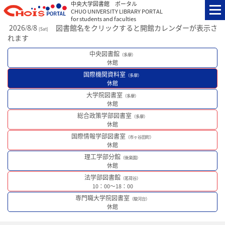
中央大学図書館 ポータル
CHUO UNIVERSITY LIBRARY PORTAL
for students and faculties
2026
8
8
図書館名をクリックすると開館カレンダーが表示さ
/
/
[
Sat
]
れます
中央図書館
（多摩）
休館
国際機関資料室
（多摩）
休館
大学院図書室
（多摩）
休館
総合政策学部図書室
（多摩）
休館
国際情報学部図書室
（市ヶ谷田町）
休館
理工学部分館
（後楽園）
休館
法学部図書館
（茗荷谷）
10：00～18：00
専門職大学院図書室
（駿河台）
休館